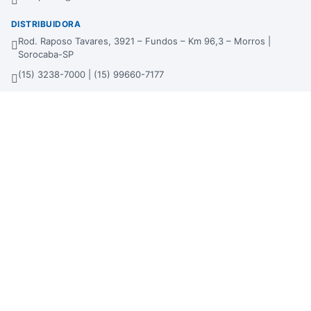
DISTRIBUIDORA
Rod. Raposo Tavares, 3921 – Fundos – Km 96,3 – Morros |
Sorocaba-SP
(15) 3238-7000 | (15) 99660-7177
sac@bertinbebidas.com.br
Formas de pagamento
Hipercard
*Parcela mínima de parcelamento de R$ 200,00.
Selos de segurança
Beba com moderação. Se beber, não dirija!
Imagens meramente ilustrativas. A Bertin Bebidas se reserva no direito de