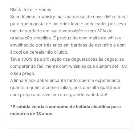
Black Joker – Honey
Sem dúvidas o whisky mais saboroso de nossa linha. Ideal
para quem gosta de um drink leve e adocicado, pois leva
mel de verdade em sua composição e tem 30% de
graduação alcoólica. É produzido com malte de whisky
Seu
envelhecido por três anos em barricas de carvalho e com
carrinho
álcool de cereais não diluído.
está
vazio.
Teve 100% de aprovação nas degustações às cegas, se
comparando facilmente com whiskies que custam até 10x
Adicione
o seu preço.
produtos
A linha Black Joker encanta tanto quem a experimenta
para
quanto a quem a comercializa, pois une alta qualidade
começar.
com preço acessível em uma grande variedade!
*Proibida venda e consumo de bebida alcoólica para
menores de 18 anos.