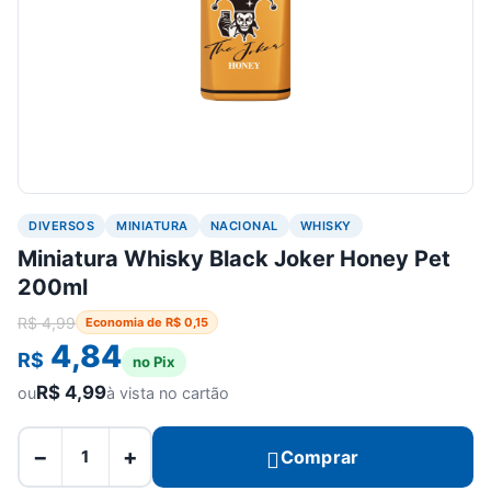
DIVERSOS
MINIATURA
NACIONAL
WHISKY
Miniatura Whisky Black Joker Honey Pet
200ml
R$
4,99
Economia de
R$
0,15
4,84
R$
no Pix
R$
4,99
ou
à vista no cartão
−
+
Comprar