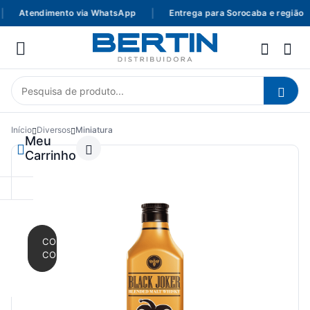
Atendimento via WhatsApp
|
Entrega para Sorocaba e região
Início
Diversos
Miniatura
Meu
Carrinho
CONTINUAR
COMPRANDO