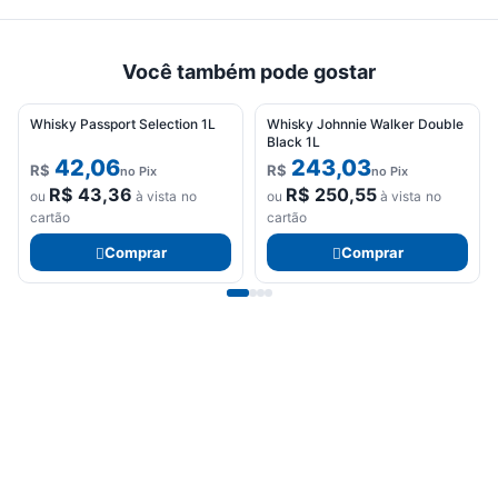
Você também pode gostar
Whisky Passport Selection 1L
Whisky Johnnie Walker Double
Black 1L
42,06
243,03
R$
R$
no Pix
no Pix
R$
43,36
R$
250,55
ou
à vista no
ou
à vista no
cartão
cartão
Comprar
Comprar