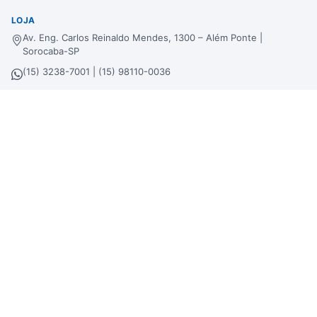
LOJA
Av. Eng. Carlos Reinaldo Mendes, 1300 – Além Ponte |
Sorocaba-SP
(15) 3238-7001 | (15) 98110-0036
Segunda à Sexta – das 9h às 19h · Sábado – das 9h às 15h
alemponte@bertinbebidas.com.br
DISTRIBUIDORA
Rod. Raposo Tavares, 3921 – Fundos – Km 96,3 – Morros |
Sorocaba-SP
(15) 3238-7000 | (15) 99660-7177
sac@bertinbebidas.com.br
Formas de pagamento