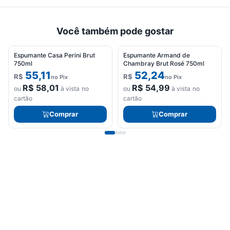
carrinho
está
vazio.
Você também pode gostar
Adicione
Espumante Casa Perini Brut
Espumante Armand de
produtos
750ml
Chambray Brut Rosé 750ml
para
55,11
52,24
R$
R$
no Pix
no Pix
começar.
R$
58,01
R$
54,99
ou
à vista no
ou
à vista no
cartão
cartão
Comprar
Comprar