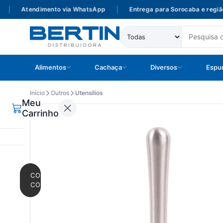
Atendimento via WhatsApp
|
Entrega para Sorocaba e região
Alimentos
Cachaça
Diversos
Espu
Início
Outros
Utensílios
Meu
Carrinho
CONTINUAR
COMPRANDO