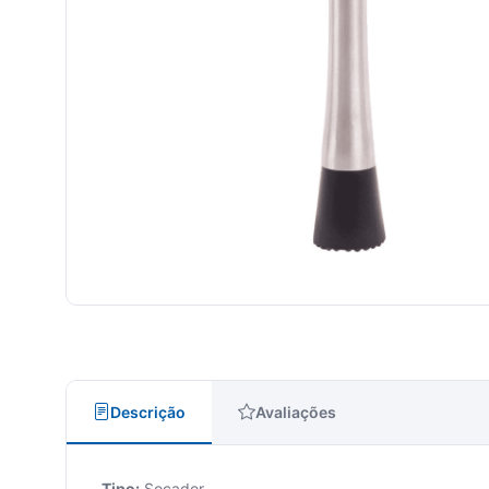
Descrição
Avaliações
Tipo:
Socador