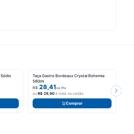
NOVO
 Sódio
Taça Gastro Bordeaux Crystal Bohemia
Conj
580ml
Dyna
28,41
R$
R$
no Pix
ou
R$
29,90
à vista no cartão
ou
R
Comprar