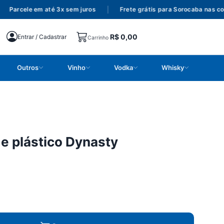
Parcele em até 3x sem juros
|
Frete grátis para Sorocaba nas com
R$
0,00
Entrar / Cadastrar
Carrinho
Outros
Vinho
Vodka
Whisky
e plástico Dynasty