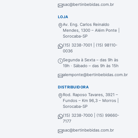
sac@bertinbebidas.com.br
LOJA
Av. Eng. Carlos Reinaldo
Mendes, 1300 – Além Ponte |
Sorocaba-SP
(15) 3238-7001 | (15) 98110-
0036
Segunda à Sexta – das 9h às
19h · Sábado – das 9h às 15h
alemponte@bertinbebidas.com.br
DISTRIBUIDORA
Rod. Raposo Tavares, 3921 –
Fundos – Km 96,3 – Morros |
Sorocaba-SP
(15) 3238-7000 | (15) 99660-
7177
sac@bertinbebidas.com.br