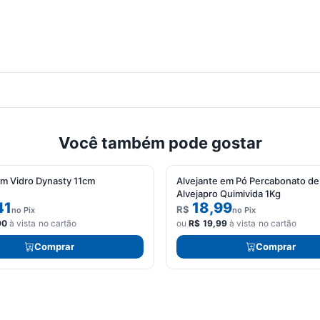
Você também pode gostar
em Vidro Dynasty 11cm
Alvejante em Pó Percabonato de
Alvejapro Quimivida 1Kg
41
18,99
R$
no Pix
no Pix
90
à vista no cartão
ou
R$
19,99
à vista no cartão
Comprar
Comprar