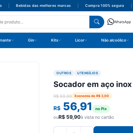
|
Bebidas das melhores marcas
|
Compra 100% segura
|
WhatsApp
mante
Gin
Kits
Licor
Não alcoólico
OUTROS
UTENSÍLIOS
Socador em aço inox 
R$
59,90
Economia de
R$
3,00
56,91
R$
no Pix
R$
59,90
ou
à vista no cartão