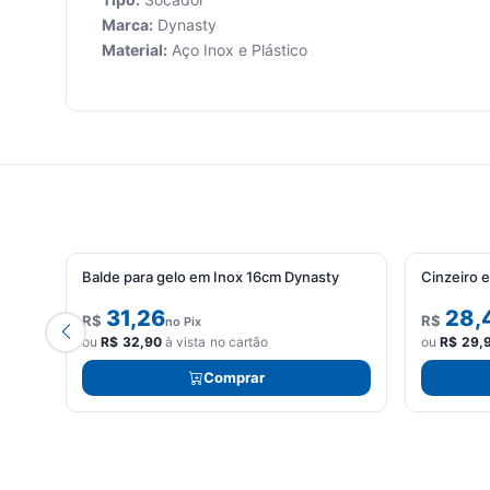
Marca:
Dynasty
Material:
Aço Inox e Plástico
Seu
carrinho
está
vazio.
Adicione
produtos
para
começar.
Balde para gelo em Inox 16cm Dynasty
Cinzeiro 
31,26
28,
R$
R$
no Pix
ou
R$
32,90
à vista no cartão
ou
R$
29,
Comprar