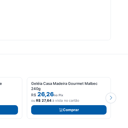
de
Geléia Casa Madeira Gourmet Malbec
Xaro
240g
26,26
R$
R$
no Pix
ou
R$
27,64
à vista no cartão
ou
R
Comprar