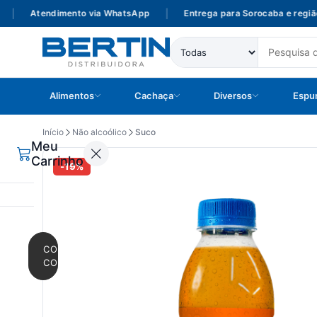
Atendimento via WhatsApp
|
Entrega para Sorocaba e região
Alimentos
Cachaça
Diversos
Espu
Início
Não alcoólico
Suco
Meu
Carrinho
-19%
CONTINUAR
COMPRANDO