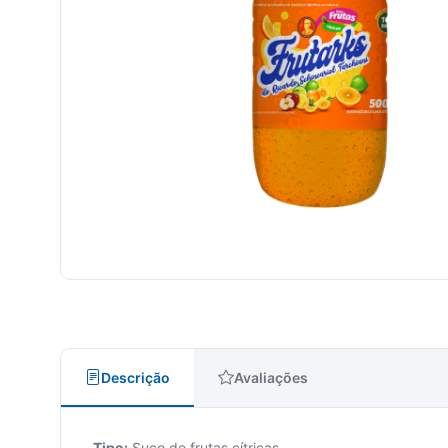
Descrição
Avaliações
Tipo:
Suco de frutas cítricas