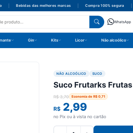
|
Bebidas das melhores marcas
|
Compra 100% segura
|
WhatsApp
mante
Gin
Kits
Licor
Não alcoólico
NÃO ALCOÓLICO
SUCO
Suco Frutarks Frutas
R$
3,70
Economia de
R$
0,71
2,99
R$
no Pix ou à vista no cartão