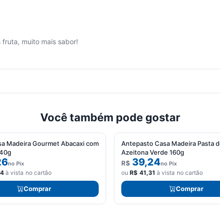
fruta, muito mais sabor!
Você também pode gostar
sa Madeira Gourmet Abacaxi com
Antepasto Casa Madeira Pasta 
240g
Azeitona Verde 160g
26
39,24
R$
no Pix
no Pix
64
à vista no cartão
ou
R$
41,31
à vista no cartão
Comprar
Comprar