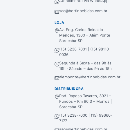
Atendimento via WhatsApp
sac@bertinbebidas.com.br
LOJA
Av. Eng. Carlos Reinaldo
Mendes, 1300 – Além Ponte |
Sorocaba-SP
(15) 3238-7001 | (15) 98110-
0036
Segunda à Sexta – das 9h às
19h · Sábado – das 9h às 15h
alemponte@bertinbebidas.com.br
DISTRIBUIDORA
Rod. Raposo Tavares, 3921 –
Fundos – Km 96,3 – Morros |
Sorocaba-SP
(15) 3238-7000 | (15) 99660-
7177
sac@bertinbebidas.com.br