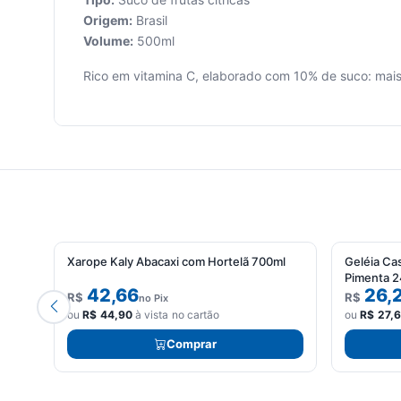
Origem:
Brasil
Volume:
500ml
Seu
carrinho
Rico em vitamina C, elaborado com 10% de suco: mais 
está
vazio.
Adicione
produtos
para
começar.
Xarope Kaly Abacaxi com Hortelã 700ml
Geléia Ca
Pimenta 
42,66
26,
R$
R$
no Pix
ou
R$
44,90
à vista no cartão
ou
R$
27,
Comprar