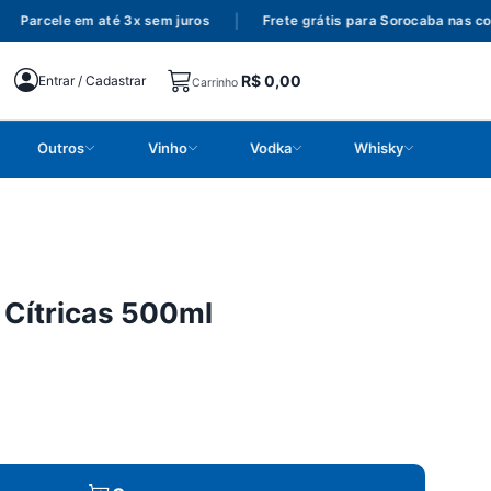
Parcele em até 3x sem juros
|
Frete grátis para Sorocaba nas com
R$
0,00
Entrar / Cadastrar
Carrinho
Outros
Vinho
Vodka
Whisky
 Cítricas 500ml