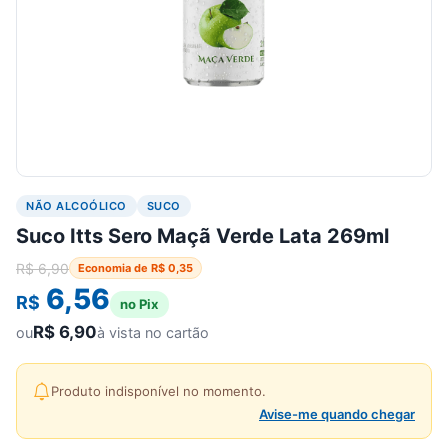
NÃO ALCOÓLICO
SUCO
Suco Itts Sero Maçã Verde Lata 269ml
R$
6,90
Economia de
R$
0,35
6,56
R$
no Pix
R$
6,90
ou
à vista no cartão
Produto indisponível no momento.
Avise-me quando chegar