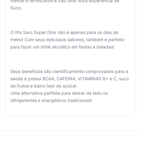
mental é refrescante e traz uma nova experiência de
Suco.
O Itts Sero Super Dink não é apenas para os dias de
Seu
treino! Com seus deliciosos sabores, também é perfeito
carrinho
para fazer um drink alcoólico em festas e baladas!
está
vazio.
Adicione
Seus benefícios são cientificamente comprovados para a
produtos
saúde e possui BCAA, CAFEINA, VITAMINAS B+ e C, suco
para
de frutos e baixo teor de açúcar.
começar.
Uma alternativa perfeita para deixar de lado os
refrigerantes e energéticos tradicionais!