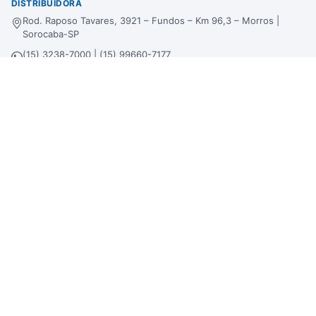
DISTRIBUIDORA
Rod. Raposo Tavares, 3921 – Fundos – Km 96,3 – Morros |
Sorocaba-SP
(15) 3238-7000 | (15) 99660-7177
sac@bertinbebidas.com.br
Formas de pagamento
Hipercard
*Parcela mínima de parcelamento de
R$
200,00
.
Selos de segurança
Beba com moderação. Se beber, não dirija!
Imagens meramente ilustrativas. A Bertin Bebidas se reserva no direito de
alterar preços, estoque e trabalhar com preços diferenciados em atacado, lojas
físicas e loja virtual.