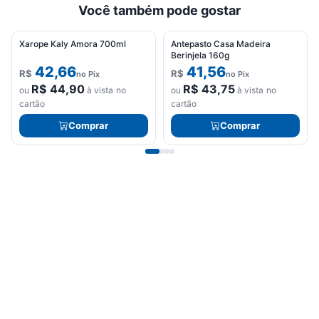
Você também pode gostar
Xarope Kaly Amora 700ml
Antepasto Casa Madeira
Berinjela 160g
42,66
41,56
R$
R$
no Pix
no Pix
R$
44,90
R$
43,75
ou
à vista no
ou
à vista no
cartão
cartão
Comprar
Comprar