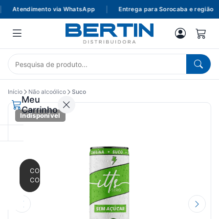
Atendimento via WhatsApp
|
Entrega para Sorocaba e região
Início
Não alcoólico
Suco
Meu
Carrinho
Indisponível
CONTINUAR
COMPRANDO