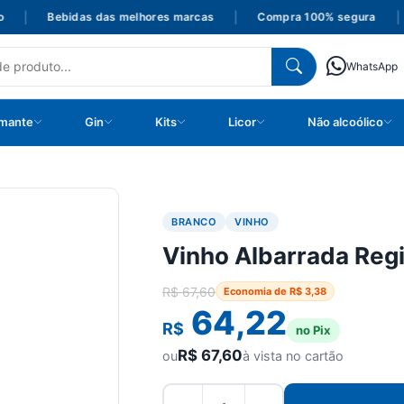
|
Bebidas das melhores marcas
|
Compra 100% segura
|
WhatsApp
mante
Gin
Kits
Licor
Não alcoólico
BRANCO
VINHO
Vinho Albarrada Reg
R$
67,60
Economia de
R$
3,38
64,22
R$
no Pix
R$
67,60
ou
à vista no cartão