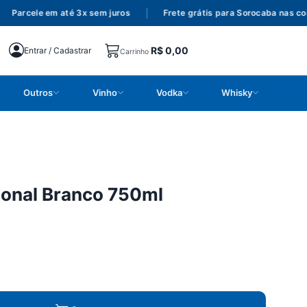
Parcele em até 3x sem juros
|
Frete grátis para Sorocaba nas comp
R$
0,00
Entrar / Cadastrar
Carrinho
Outros
Vinho
Vodka
Whisky
ional Branco 750ml