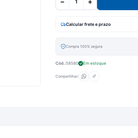
−
+
Calcular frete e prazo
Compra 100% segura
Cód.:
58580
Em estoque
Compartilhar: