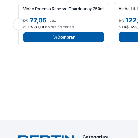
Vinho Proemio Reserve Chardonnay 750ml
Vinho Litt
77,05
122
R$
R$
no Pix
ou
R$
81,10
à vista no cartão
ou
R$
128
Comprar
Categorias