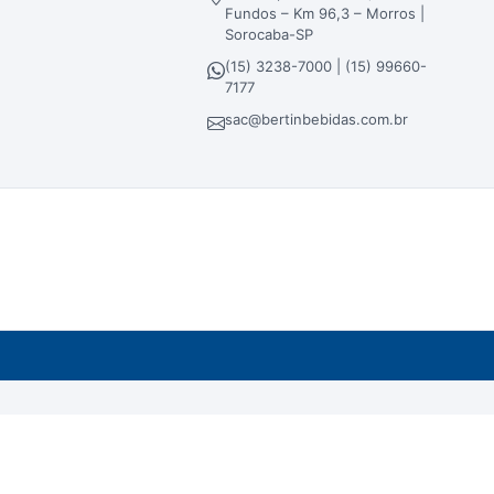
Fundos – Km 96,3 – Morros |
Sorocaba-SP
(15) 3238-7000 | (15) 99660-
7177
sac@bertinbebidas.com.br
dos em atacado, lojas físicas e loja virtual.
ra - Sorocaba/SP - CEP 18023-000