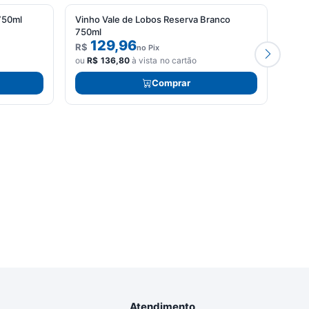
750ml
Vinho Vale de Lobos Reserva Branco
Vinh
750ml
Cha
129,96
R$
R$
no Pix
ou
R$
136,80
à vista no cartão
ou
R
Comprar
Atendimento