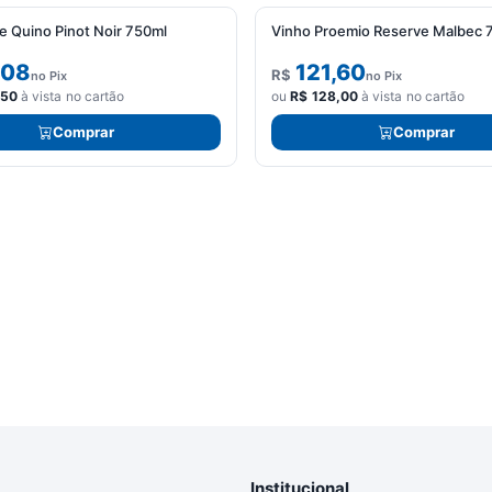
le Quino Pinot Noir 750ml
Vinho Proemio Reserve Malbec 
,08
121,60
R$
no Pix
no Pix
,50
à vista no cartão
ou
R$
128,00
à vista no cartão
Comprar
Comprar
Institucional