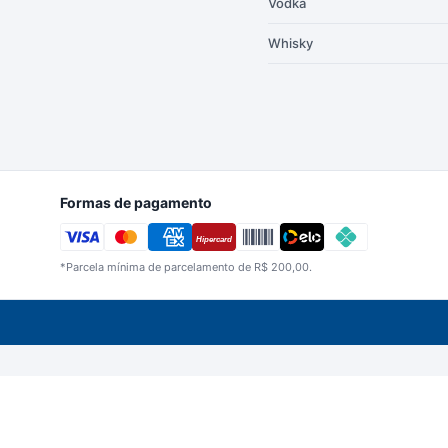
Vodka
Whisky
Formas de pagamento
Hipercard
*Parcela mínima de parcelamento de
R$
200,00
.
Imagens meramente ilustrativas. A Bertin Beb
CNPJ 05.198.327/0001-33 | Berti