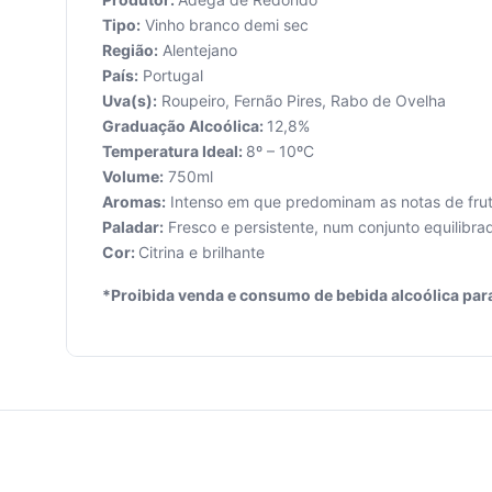
Tipo:
Vinho branco demi sec
Região:
Alentejano
País:
Portugal
Uva(s):
Roupeiro, Fernão Pires, Rabo de Ovelha
Seu
Graduação Alcoólica:
12,8%
carrinho
Temperatura Ideal:
8º – 10ºC
está
Volume:
750ml
vazio.
Aromas:
Intenso em que predominam as notas de fruta
Paladar:
Fresco e persistente, num conjunto equilibra
Adicione
Cor:
Citrina e brilhante
produtos
para
*Proibida venda e consumo de bebida alcoólica par
começar.