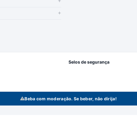
Selos de segurança
Beba com moderação. Se beber, não dirija!
idas se reserva no direito de alterar preços, estoque e trabalhar com preços diferencia
n Bebidas Ltda | Rodovia Raposo Tavares, 3921 - Km 96,3 - Fundos - Vila Artu