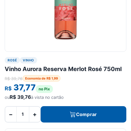
ROSÉ
VINHO
Vinho Aurora Reserva Merlot Rosé 750ml
R$
39,76
Economia de
R$
1,99
37,77
R$
no Pix
R$
39,76
ou
à vista no cartão
−
+
Comprar