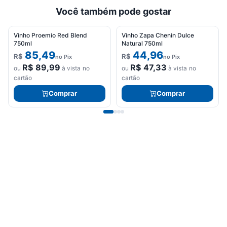
Você também pode gostar
Vinho Proemio Red Blend
Vinho Zapa Chenin Dulce
750ml
Natural 750ml
85,49
44,96
R$
R$
no Pix
no Pix
R$
89,99
R$
47,33
ou
à vista no
ou
à vista no
cartão
cartão
Comprar
Comprar