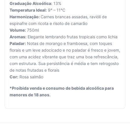
Graduação Alcoólica:
13%
Temperatura Ideal:
9° – 11°C
Harmonização:
Carnes brancas assadas, ravióli de
espinafre com ricota e risoto de camarão
Volume:
750ml
Seu
Aromas:
Elegante lembrando frutas tropicais como lichia
carrinho
Paladar:
Notas de morango e framboesa, com toques
está
florais e um leve adocicado e no paladar é fresco e jovem,
vazio.
com uma acidez vibrante que traz uma boa refrescância,
com estrutura. Sua persistência é média e tem retrogosto
Adicione
produtos
de notas frutadas e florais
para
Cor:
Rosa salmão
começar.
*Proibida venda e consumo de bebida alcoólica para
menores de 18 anos.