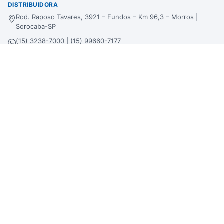
DISTRIBUIDORA
Rod. Raposo Tavares, 3921 – Fundos – Km 96,3 – Morros |
Sorocaba-SP
(15) 3238-7000 | (15) 99660-7177
sac@bertinbebidas.com.br
Formas de pagamento
Hipercard
*Parcela mínima de parcelamento de
R$
200,00
.
Selos de segurança
Beba com moderação. Se beber, não dirija!
Imagens meramente ilustrativas. A Bertin Bebidas se reserva no direito de
alterar preços, estoque e trabalhar com preços diferenciados em atacado, lojas