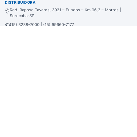
DISTRIBUIDORA
Rod. Raposo Tavares, 3921 – Fundos – Km 96,3 – Morros |
Sorocaba-SP
(15) 3238-7000 | (15) 99660-7177
sac@bertinbebidas.com.br
Formas de pagamento
Hipercard
*Parcela mínima de parcelamento de
R$
200,00
.
Selos de segurança
Beba com moderação. Se beber, não dirija!
Imagens meramente ilustrativas. A Bertin Bebidas se reserva no direito de
alterar preços, estoque e trabalhar com preços diferenciados em atacado, lojas
físicas e loja virtual.