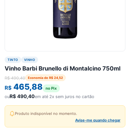
TINTO
VINHO
Vinho Barbi Brunello di Montalcino 750ml
R$
490,40
Economia de
R$
24,52
465,88
R$
no Pix
R$
490,40
ou
em até 2x sem juros no cartão
Produto indisponível no momento.
Avise-me quando chegar