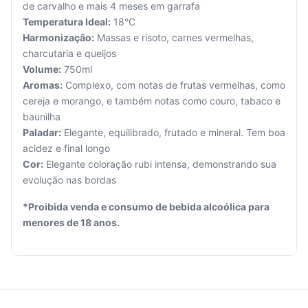
de carvalho e mais 4 meses em garrafa
Temperatura Ideal:
18°C
Harmonização:
Massas e risoto, carnes vermelhas,
charcutaria e queijos
Volume:
750ml
Seu
Aromas:
Complexo, com notas de frutas vermelhas, como
carrinho
cereja e morango, e também notas como couro, tabaco e
está
baunilha
vazio.
Paladar:
Elegante, equilibrado, frutado e mineral. Tem boa
acidez e final longo
Adicione
Cor:
Elegante coloração rubi intensa, demonstrando sua
produtos
para
evolução nas bordas
começar.
*Proibida venda e consumo de bebida alcoólica para
menores de 18 anos.