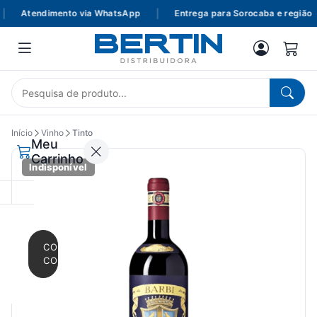
Atendimento via WhatsApp
|
Entrega para Sorocaba e região
Início
Vinho
Tinto
Meu
Carrinho
Indisponível
CONTINUAR
COMPRANDO