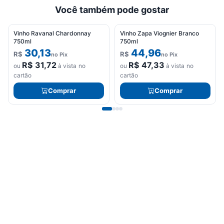
Você também pode gostar
Vinho Ravanal Chardonnay
Vinho Zapa Viognier Branco
750ml
750ml
30,13
44,96
R$
R$
no Pix
no Pix
R$
31,72
R$
47,33
ou
à vista no
ou
à vista no
cartão
cartão
Comprar
Comprar