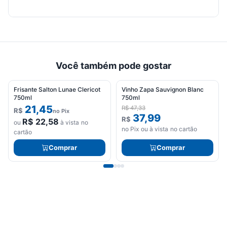
Você também pode gostar
Frisante Salton Lunae Clericot
Vinho Zapa Sauvignon Blanc
-20%
750ml
750ml
OFERTA
21,45
R$
47,33
R$
no Pix
37,99
R$
R$
22,58
ou
à vista no
no Pix ou à vista no cartão
cartão
Comprar
Comprar