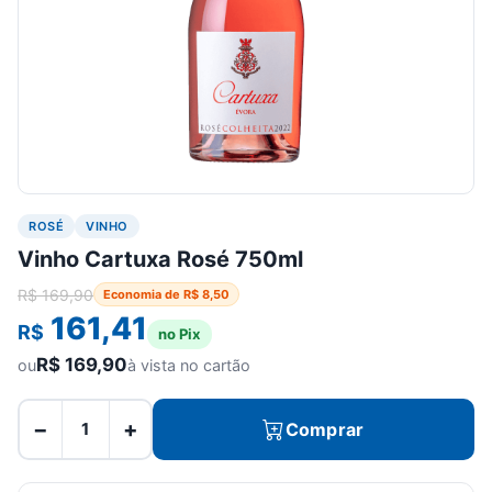
ROSÉ
VINHO
Vinho Cartuxa Rosé 750ml
R$
169,90
Economia de
R$
8,50
161,41
R$
no Pix
R$
169,90
ou
à vista no cartão
−
+
Comprar