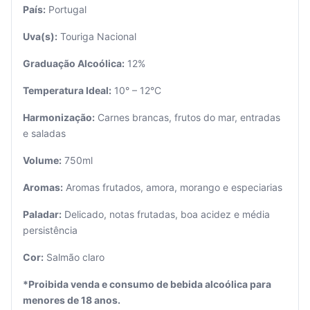
País:
Portugal
Uva(s):
Touriga Nacional
Graduação Alcoólica:
12%
Temperatura Ideal:
10° – 12°C
Seu
carrinho
Harmonização:
Carnes brancas, frutos do mar, entradas
está
e saladas
vazio.
Volume:
750ml
Adicione
Aromas:
Aromas frutados, amora, morango e especiarias
produtos
para
começar.
Paladar:
Delicado, notas frutadas, boa acidez e média
persistência
Cor:
Salmão claro
*Proibida venda e consumo de bebida alcoólica para
menores de 18 anos.