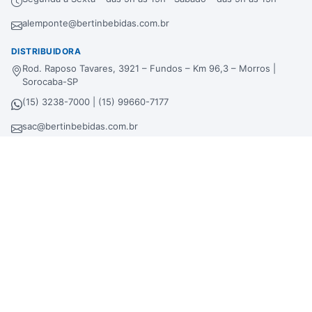
alemponte@bertinbebidas.com.br
DISTRIBUIDORA
Rod. Raposo Tavares, 3921 – Fundos – Km 96,3 – Morros |
Sorocaba-SP
(15) 3238-7000 | (15) 99660-7177
sac@bertinbebidas.com.br
Formas de pagamento
Hipercard
*Parcela mínima de parcelamento de
R$
200,00
.
Selos de segurança
Beba com moderação. Se beber, não dirija!