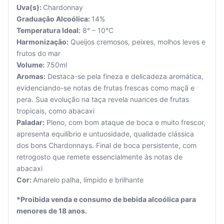
Uva(s):
Chardonnay
Graduação Alcoólica:
14%
Temperatura Ideal:
8° – 10°C
Harmonização:
Queijos cremosos, peixes, molhos leves e
frutos do mar
Volume:
750ml
Seu
Aromas:
Destaca-se pela fineza e delicadeza aromática,
carrinho
evidenciando-se notas de frutas frescas como maçã e
está
pera. Sua evolução na taça revela nuances de frutas
vazio.
tropicais, como abacaxi
Paladar:
Pleno, com bom ataque de boca e muito frescor,
Adicione
apresenta equilíbrio e untuosidade, qualidade clássica
produtos
para
dos bons Chardonnays. Final de boca persistente, com
começar.
retrogosto que remete essencialmente às notas de
abacaxi
Cor:
Amarelo palha, límpido e brilhante
*Proibida venda e consumo de bebida alcoólica para
menores de 18 anos.