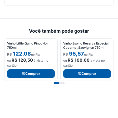
Você também pode gostar
Vinho Little Quino Pinot Noir
Vinho Espino Reserva Especial
750ml
Cabernet Sauvignon 750ml
122,08
95,57
R$
R$
no Pix
no Pix
R$
128,50
R$
100,60
ou
à vista no
ou
à vista no
cartão
cartão
Comprar
Comprar