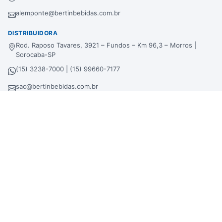
alemponte@bertinbebidas.com.br
DISTRIBUIDORA
Rod. Raposo Tavares, 3921 – Fundos – Km 96,3 – Morros |
Sorocaba-SP
(15) 3238-7000 | (15) 99660-7177
sac@bertinbebidas.com.br
Formas de pagamento
Hipercard
*Parcela mínima de parcelamento de
R$
200,00
.
Selos de segurança
Beba com moderação. Se beber, não dirija!