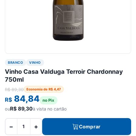
BRANCO
VINHO
Vinho Casa Valduga Terroir Chardonnay
750ml
R$
89,30
Economia de
R$
4,47
84,84
R$
no Pix
R$
89,30
ou
à vista no cartão
−
+
Comprar