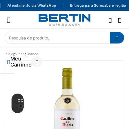
Atendimento via WhatsApp
|
Entrega para Sorocaba e região
Início
Vinho
Branco
Meu
Carrinho
CONTINUAR
COMPRANDO