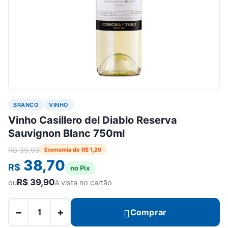
BRANCO
VINHO
Vinho Casillero del Diablo Reserva
Sauvignon Blanc 750ml
R$
39,90
Economia de
R$
1,20
38,70
R$
no Pix
R$
39,90
ou
à vista no cartão
−
+
Comprar