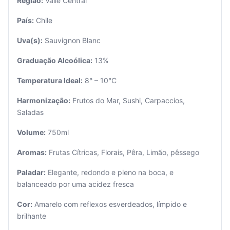
Região:
Valle Central
País:
Chile
Uva(s):
Sauvignon Blanc
Graduação Alcoólica:
13%
Temperatura Ideal:
8° – 10°C
Seu
carrinho
Harmonização:
Frutos do Mar, Sushi, Carpaccios,
está
Saladas
vazio.
Volume:
750ml
Adicione
produtos
Aromas:
Frutas Cítricas, Florais, Pêra, Limão, pêssego
para
começar.
Paladar:
Elegante, redondo e pleno na boca, e
balanceado por uma acidez fresca
Cor:
Amarelo com reflexos esverdeados, límpido e
brilhante