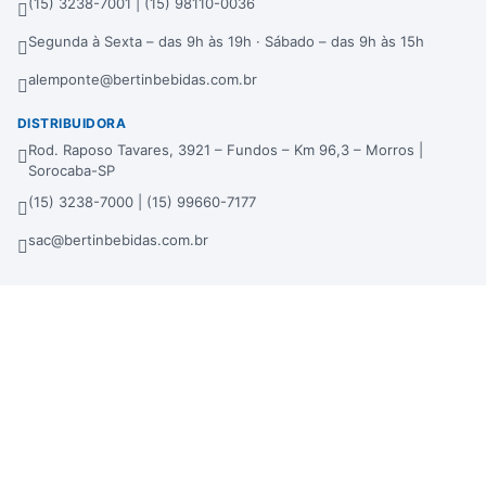
(15) 3238-7001 | (15) 98110-0036
Segunda à Sexta – das 9h às 19h · Sábado – das 9h às 15h
alemponte@bertinbebidas.com.br
DISTRIBUIDORA
Rod. Raposo Tavares, 3921 – Fundos – Km 96,3 – Morros |
Sorocaba-SP
(15) 3238-7000 | (15) 99660-7177
sac@bertinbebidas.com.br
Formas de pagamento
Hipercard
*Parcela mínima de parcelamento de R$ 200,00.
Selos de segurança