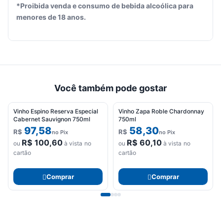
*Proibida venda e consumo de bebida alcoólica para
menores de 18 anos.
Você também pode gostar
Vinho Espino Reserva Especial
Vinho Zapa Roble Chardonnay
Cabernet Sauvignon 750ml
750ml
97,58
58,30
R$
R$
no Pix
no Pix
R$
100,60
R$
60,10
ou
à vista no
ou
à vista no
cartão
cartão
Comprar
Comprar