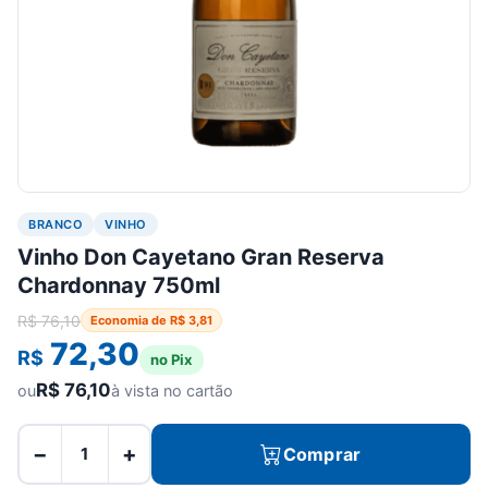
BRANCO
VINHO
Vinho Don Cayetano Gran Reserva
Chardonnay 750ml
R$
76,10
Economia de
R$
3,81
72,30
R$
no Pix
R$
76,10
ou
à vista no cartão
−
+
Comprar