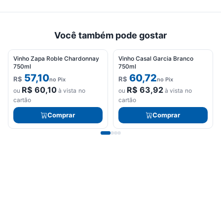
Você também pode gostar
Vinho Zapa Roble Chardonnay
Vinho Casal Garcia Branco
750ml
750ml
57,10
60,72
R$
R$
no Pix
no Pix
R$
60,10
R$
63,92
ou
à vista no
ou
à vista no
cartão
cartão
Comprar
Comprar