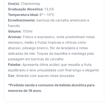
Uva(s):
Chardonnay
Graduação Alcoólica:
13,5%
Temperatura Ideal:
8° – 10°C
Envelhecimento:
barricas de carvalho americano e
francês
Seu
Volume:
750ml
carrinho
Aromas:
Fresco e expressivo, onde predominam notas
está
damasco, melão e frutas tropicais e cítricas como
vazio.
abacaxi, pêssego branco, flor de laranjeira e notas
delicadas de mel. Toques de baunilha e manteiga pela
Adicione
passagem em barricas de carvalho
produtos
Paladar:
Apresenta ótima acidez que ressalta a fruta,
para
começar.
equilibrado e leve untuosidade com final longo e elegante
Cor:
Amarelo com suaves notas douradas
*Proibida venda e consumo de bebida alcoólica para
menores de 18 anos.