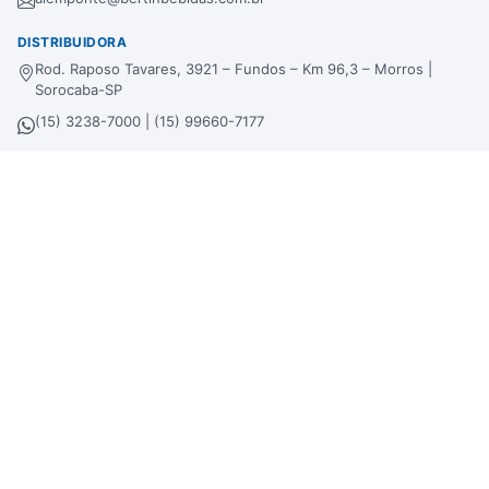
DISTRIBUIDORA
Rod. Raposo Tavares, 3921 – Fundos – Km 96,3 – Morros |
Sorocaba-SP
(15) 3238-7000 | (15) 99660-7177
sac@bertinbebidas.com.br
Formas de pagamento
Hipercard
*Parcela mínima de parcelamento de
R$
200,00
.
Selos de segurança
Beba com moderação. Se beber, não dirija!
Imagens meramente ilustrativas. A Bertin Bebidas se reserva no direito de