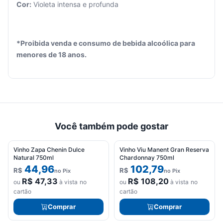
Cor:
Violeta intensa e profunda
*Proibida venda e consumo de bebida alcoólica para
menores de 18 anos.
Você também pode gostar
Vinho Zapa Chenin Dulce
Vinho Viu Manent Gran Reserva
Natural 750ml
Chardonnay 750ml
44,96
102,79
R$
R$
no Pix
no Pix
R$
47,33
R$
108,20
ou
à vista no
ou
à vista no
cartão
cartão
Comprar
Comprar