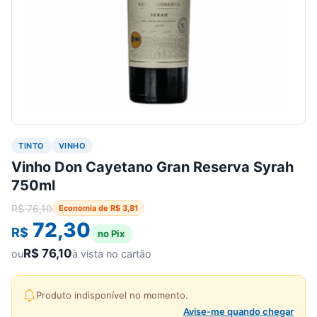
TINTO
VINHO
Vinho Don Cayetano Gran Reserva Syrah
750ml
R$
76,10
Economia de
R$
3,81
72,30
R$
no Pix
R$
76,10
ou
à vista no cartão
Produto indisponível no momento.
Avise-me quando chegar