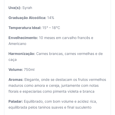
Uva(s):
Syrah
Graduação Alcoólica:
14%
Temperatura Ideal:
15° – 18°C
Envelhecimento:
10 meses em carvalho francês e
Americano
Seu
carrinho
Harmonização:
Carnes brancas, carnes vermelhas e de
está
caça
vazio.
Volume:
750ml
Adicione
produtos
Aromas:
Elegante, onde se destacam os frutos vermelhos
para
maduros como amora e cereja, juntamente com notas
começar.
florais e especiarias como pimenta violeta e branca
Paladar:
Equilibrado, com bom volume e acidez rica,
equilibrada pelos taninos suaves e final suculento