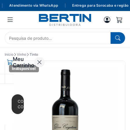
Atendimento via WhatsApp
|
Entrega para Sorocaba e região
Início
Vinho
Tinto
Meu
Carrinho
Indisponível
CONTINUAR
COMPRANDO