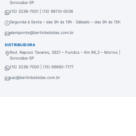
Sorocaba-SP
(15) 3238-7001 | (15) 98110-0036
Segunda à Sexta – das 9h às 19h · Sábado – das 9h às 15h
alemponte@bertinbebidas.com.br
DISTRIBUIDORA
Rod. Raposo Tavares, 3921 – Fundos – Km 96,3 – Morros |
Sorocaba-SP
(15) 3238-7000 | (15) 99660-7177
sac@bertinbebidas.com.br
Formas de pagamento
Hipercard
*Parcela mínima de parcelamento de
R$
200,00
.
Selos de segurança