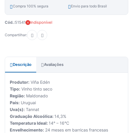
Compra 100% segura
Envio para todo Brasil
Cód.:
51541
Indisponível
Compartilhar:
Descrição
Avaliações
Produtor:
Viña Edén
Tipo:
Vinho tinto seco
Região:
Maldonado
País:
Uruguai
Uva(s):
Tannat
Graduação Alcoólica:
14,3%
Temperatura Ideal:
14° – 16°C
Envelhecimento:
24 meses em barricas francesas