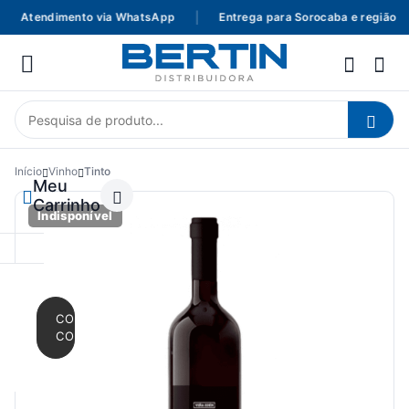
Atendimento via WhatsApp
|
Entrega para Sorocaba e região
|
Início
Vinho
Tinto
Meu
Carrinho
Indisponível
CONTINUAR
COMPRANDO