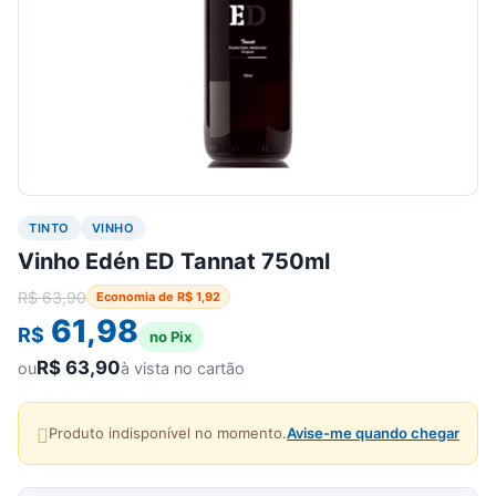
TINTO
VINHO
Vinho Edén ED Tannat 750ml
R$
63,90
Economia de
R$
1,92
61,98
R$
no Pix
R$
63,90
ou
à vista no cartão
Produto indisponível no momento.
Avise-me quando chegar