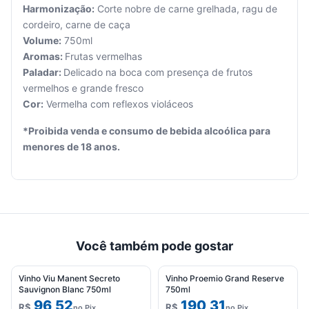
Harmonização:
Corte nobre de carne grelhada, ragu de
cordeiro, carne de caça
Volume:
750ml
Seu
Aromas:
Frutas vermelhas
carrinho
Paladar:
Delicado na boca com presença de frutos
está
vermelhos e grande fresco
vazio.
Cor:
Vermelha com reflexos violáceos
Adicione
*Proibida venda e consumo de bebida alcoólica para
produtos
menores de 18 anos.
para
começar.
Você também pode gostar
Vinho Viu Manent Secreto
Vinho Proemio Grand Reserve
Sauvignon Blanc 750ml
750ml
96,52
190,31
R$
R$
no Pix
no Pix