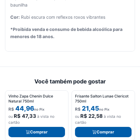
baunilha
Cor:
Rubi escura com reflexos roxos vibrantes
*Proibida venda e consumo de bebida alcoólica para
menores de 18 anos.
Você também pode gostar
Vinho Zapa Chenin Dulce
Frisante Salton Lunae Clericot
Natural 750ml
750ml
44,96
21,45
R$
R$
no Pix
no Pix
R$
47,33
R$
22,58
ou
à vista no
ou
à vista no
cartão
cartão
Comprar
Comprar