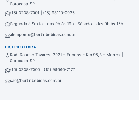
Sorocaba-SP
(15) 3238-7001 | (15) 98110-0036
Segunda à Sexta – das 9h às 19h · Sábado – das 9h às 15h
alemponte@bertinbebidas.com.br
DISTRIBUIDORA
Rod. Raposo Tavares, 3921 – Fundos – Km 96,3 – Morros |
Sorocaba-SP
(15) 3238-7000 | (15) 99660-7177
sac@bertinbebidas.com.br
Formas de pagamento
Hipercard
*Parcela mínima de parcelamento de
R$
200,00
.
Selos de segurança