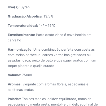
Uva(s):
Syrah
Graduação Alcoólica:
13,5%
Temperatura Ideal:
14° – 16°C
Envelhecimento:
Parte deste vinho é envelhecido em
carvalho
Seu
carrinho
Harmonização:
Uma combinação perfeita com costelas
está
com molho barbecue, carnes vermelhas grelhadas ou
vazio.
assadas, caça, peito de pato e quaisquer pratos com um
toque picante e queijo curado
Adicione
produtos
Volume:
750ml
para
começar.
Aromas:
Elegante com aromas florais, especiarias e
azeitonas pretas
Paladar:
Taninos macios, acidez equilibrada, notas de
especiarias (pimenta preta, mentol) e um delicado final de