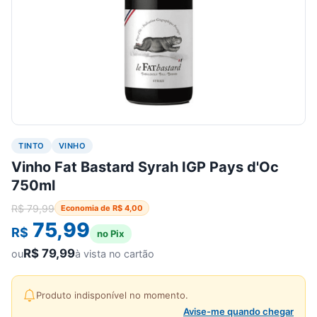
TINTO
VINHO
Vinho Fat Bastard Syrah IGP Pays d'Oc
750ml
R$
79,99
Economia de
R$
4,00
75,99
R$
no Pix
R$
79,99
ou
à vista no cartão
Produto indisponível no momento.
Avise-me quando chegar