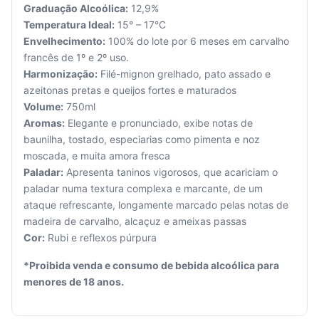
Graduação Alcoólica:
12,9%
Temperatura Ideal:
15° – 17°C
Envelhecimento:
100% do lote por 6 meses em carvalho
francês de 1º e 2º uso.
Harmonização:
Filé-mignon grelhado, pato assado e
azeitonas pretas e queijos fortes e maturados
Seu
Volume:
750ml
carrinho
Aromas:
Elegante e pronunciado, exibe notas de
está
baunilha, tostado, especiarias como pimenta e noz
vazio.
moscada, e muita amora fresca
Paladar:
Apresenta taninos vigorosos, que acariciam o
Adicione
produtos
paladar numa textura complexa e marcante, de um
para
ataque refrescante, longamente marcado pelas notas de
começar.
madeira de carvalho, alcaçuz e ameixas passas
Cor:
Rubi e reflexos púrpura
*Proibida venda e consumo de bebida alcoólica para
menores de 18 anos.