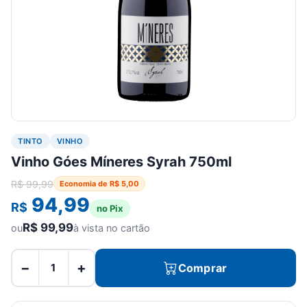
TINTO
VINHO
Vinho Góes Míneres Syrah 750ml
R$
99,99
Economia de
R$
5,00
94,99
R$
no Pix
R$
99,99
ou
à vista no cartão
−
+
Comprar