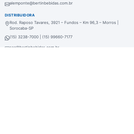
alemponte@bertinbebidas.com.br
DISTRIBUIDORA
Rod. Raposo Tavares, 3921 – Fundos – Km 96,3 – Morros |
Sorocaba-SP
(15) 3238-7000 | (15) 99660-7177
sac@bertinbebidas.com.br
Formas de pagamento
Hipercard
*Parcela mínima de parcelamento de
R$
200,00
.
Selos de segurança
Beba com moderação. Se beber, não dirija!