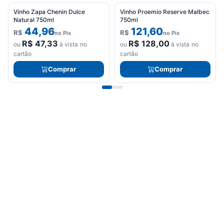
Vinho Zapa Chenin Dulce
Vinho Proemio Reserve Malbec
Natural 750ml
750ml
44,96
121,60
R$
R$
no Pix
no Pix
R$
47,33
R$
128,00
ou
à vista no
ou
à vista no
cartão
cartão
Comprar
Comprar