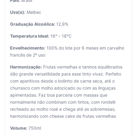
País:
Brasil
Uva(s):
Malbec
Graduação Alcoólica:
12,9%
Temperatura Ideal:
16° – 18°C
Envelhecimento:
100% do lote por 6 meses em carvalho
francês de 2º uso
Harmonização:
Frutas vermelhas e taninos equilibrados
Seu
dão grande versatilidade para esse tinto vivaz. Perfeito
carrinho
com aperitivos desde o bolinho de carne seca, até o
está
churrasco com molho adocicado ou com as linguiças
vazio.
apimentadas. Faz boa parceria com massas que
normalmente não combinam com tintos, com rondelli
Adicione
recheado ao molho rosé e chega até as sobremesas,
produtos
para
harmonizando com cheese cake de frutas vermelhas
começar.
Volume:
750ml