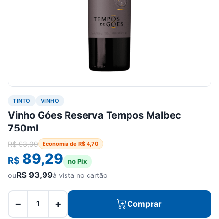
TINTO
VINHO
Vinho Góes Reserva Tempos Malbec
750ml
R$
93,99
Economia de
R$
4,70
89,29
R$
no Pix
R$
93,99
ou
à vista no cartão
−
+
Comprar