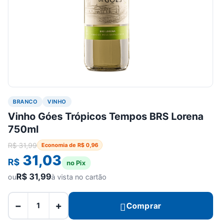
BRANCO
VINHO
Vinho Góes Trópicos Tempos BRS Lorena
750ml
R$
31,99
Economia de
R$
0,96
31,03
R$
no Pix
R$
31,99
ou
à vista no cartão
−
+
Comprar