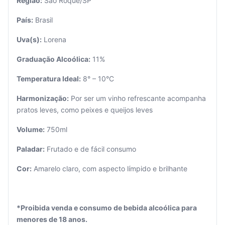
Região:
São Roque/SP
País:
Brasil
Uva(s):
Lorena
Graduação Alcoólica:
11%
Seu
Temperatura Ideal:
8° – 10°C
carrinho
está
Harmonização:
Por ser um vinho refrescante acompanha
vazio.
pratos leves, como peixes e queijos leves
Adicione
Volume:
750ml
produtos
para
Paladar:
Frutado e de fácil consumo
começar.
Cor:
Amarelo claro, com aspecto límpido e brilhante
*Proibida venda e consumo de bebida alcoólica para
menores de 18 anos.