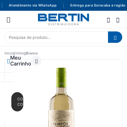
Atendimento via WhatsApp
|
Entrega para Sorocaba e região
Início
Vinho
Branco
Meu
Carrinho
CONTINUAR
COMPRANDO