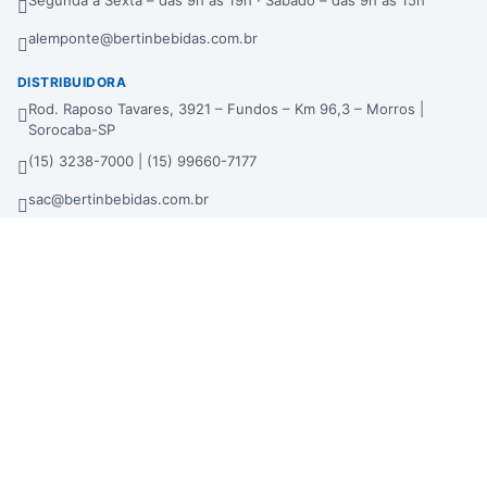
Segunda à Sexta – das 9h às 19h · Sábado – das 9h às 15h
alemponte@bertinbebidas.com.br
DISTRIBUIDORA
Rod. Raposo Tavares, 3921 – Fundos – Km 96,3 – Morros |
Sorocaba-SP
(15) 3238-7000 | (15) 99660-7177
sac@bertinbebidas.com.br
Formas de pagamento
Hipercard
*Parcela mínima de parcelamento de R$ 200,00.
Selos de segurança
Beba com moderação. Se beber, não dirija!