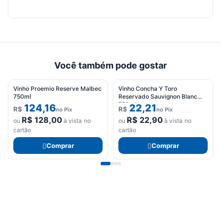
Você também pode gostar
Vinho Proemio Reserve Malbec
Vinho Concha Y Toro
750ml
Reservado Sauvignon Blanc
750ml
124,16
22,21
R$
R$
no Pix
no Pix
R$
128,00
R$
22,90
ou
à vista no
ou
à vista no
cartão
cartão
Comprar
Comprar