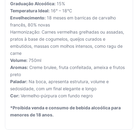
Graduação Alcoólica:
15%
Temperatura Ideal:
16° – 18°C
Envelhecimento:
18 meses em barricas de carvalho
francês, 80% novas
Harmonização: Carnes vermelhas grelhadas ou assadas,
pratos à base de cogumelos, queijos curados e
Seu
embutidos, massas com molhos intensos, como ragu de
carrinho
está
carne
vazio.
Volume:
750ml
Aromas:
Creme brulee, fruta confeitada, ameixa e frutos
Adicione
preto
produtos
Paladar:
Na boca, apresenta estrutura, volume e
para
sedosidade, com um final elegante e longo
começar.
Cor:
Vermelho-púrpura com fundo negro
*Proibida venda e consumo de bebida alcoólica para
menores de 18 anos.