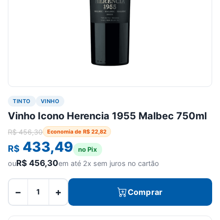
TINTO
VINHO
Vinho Icono Herencia 1955 Malbec 750ml
R$
456,30
Economia de
R$
22,82
433,49
R$
no Pix
R$
456,30
ou
em até 2x sem juros no cartão
−
+
Comprar