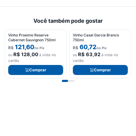
Você também pode gostar
Vinho Proemio Reserve
Vinho Casal Garcia Branco
Cabernet Sauvignon 750ml
750ml
121,60
60,72
R$
R$
no Pix
no Pix
R$
128,00
R$
63,92
ou
à vista no
ou
à vista no
cartão
cartão
Comprar
Comprar