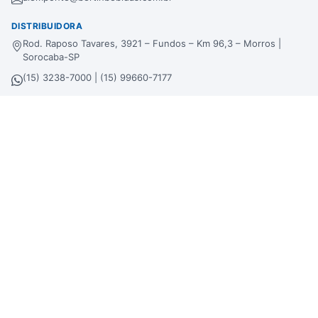
DISTRIBUIDORA
Rod. Raposo Tavares, 3921 – Fundos – Km 96,3 – Morros |
Sorocaba-SP
(15) 3238-7000 | (15) 99660-7177
sac@bertinbebidas.com.br
Formas de pagamento
Hipercard
*Parcela mínima de parcelamento de
R$
200,00
.
Selos de segurança
Beba com moderação. Se beber, não dirija!
Imagens meramente ilustrativas. A Bertin Bebidas se reserva no direito de