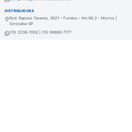
DISTRIBUIDORA
Rod. Raposo Tavares, 3921 – Fundos – Km 96,3 – Morros |
Sorocaba-SP
(15) 3238-7000 | (15) 99660-7177
sac@bertinbebidas.com.br
Formas de pagamento
Hipercard
*Parcela mínima de parcelamento de
R$
200,00
.
Selos de segurança
Beba com moderação. Se beber, não dirija!
Imagens meramente ilustrativas. A Bertin Bebidas se reserva no direito de