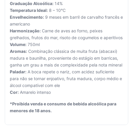
Graduação Alcoólica:
14%
Temperatura Ideal:
8 – 10°C
Envelhecimento:
9 meses em barril de carvalho francês e
americano
Harmonização:
Carne de aves ao forno, peixes
grelhados, frutos do mar, risoto de cogumelos e aperitivos
Seu
Volume:
750ml
carrinho
está
Aromas:
Combinação clássica de muita fruta (abacaxi)
vazio.
madura e baunilha, proveniente do estágio em barricas,
ganha um grau a mais de complexidade pela nota mineral
Adicione
Paladar:
A boca repete o nariz, com acidez suficiente
produtos
para não se tornar enjoativo, fruta madura, corpo médio e
para
álcool compatível com ele
começar.
Cor:
Amarelo intenso
*Proibida venda e consumo de bebida alcoólica para
menores de 18 anos.