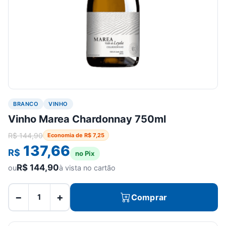
BRANCO
VINHO
Vinho Marea Chardonnay 750ml
R$
144,90
Economia de
R$
7,25
137,66
R$
no Pix
R$
144,90
ou
à vista no cartão
−
+
Comprar