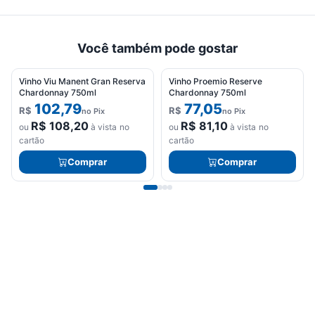
Você também pode gostar
Vinho Viu Manent Gran Reserva
Vinho Proemio Reserve
Chardonnay 750ml
Chardonnay 750ml
102,79
77,05
R$
R$
no Pix
no Pix
R$
108,20
R$
81,10
ou
à vista no
ou
à vista no
cartão
cartão
Comprar
Comprar