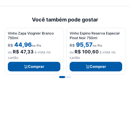
Você também pode gostar
Vinho Zapa Viognier Branco
Vinho Espino Reserva Especial
750ml
Pinot Noir 750ml
44,96
95,57
R$
R$
no Pix
no Pix
R$
47,33
R$
100,60
ou
à vista no
ou
à vista no
cartão
cartão
Comprar
Comprar