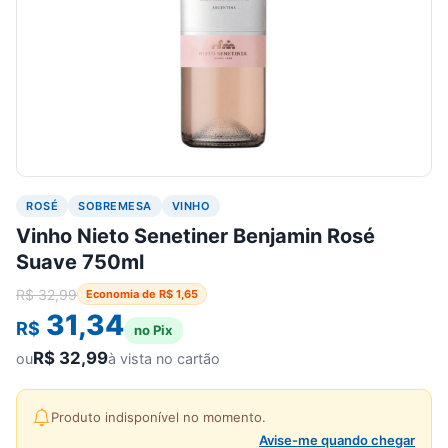
ROSÉ
SOBREMESA
VINHO
Vinho Nieto Senetiner Benjamin Rosé
Suave 750ml
R$
32,99
Economia de
R$
1,65
31,34
R$
no Pix
R$
32,99
ou
à vista no cartão
Produto indisponível no momento.
Avise-me quando chegar