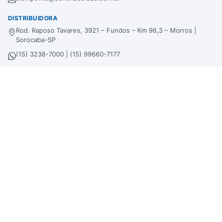
DISTRIBUIDORA
Rod. Raposo Tavares, 3921 – Fundos – Km 96,3 – Morros |
Sorocaba-SP
(15) 3238-7000 | (15) 99660-7177
sac@bertinbebidas.com.br
Formas de pagamento
Hipercard
*Parcela mínima de parcelamento de
R$
200,00
.
Selos de segurança
Beba com moderação. Se beber, não dirija!
Imagens meramente ilustrativas. A Bertin Bebidas se reserva no direito de