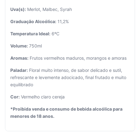
Uva(s):
Merlot, Malbec, Syrah
Graduação Alcoólica:
11,2%
Temperatura Ideal:
6ºC
Seu
Volume:
750ml
carrinho
está
Aromas:
Frutos vermelhos maduros, morangos e amoras
vazio.
Paladar:
Floral muito intenso, de sabor delicado e sutil,
Adicione
refrescante e levemente adocicado, final frutado e muito
produtos
equilibrado
para
começar.
Cor:
Vermelho claro cereja
*Proibida venda e consumo de bebida alcoólica para
menores de 18 anos.