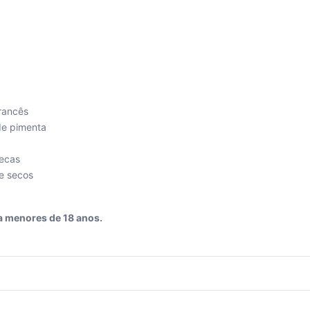
rancês
de pimenta
secas
e secos
a menores de 18 anos.