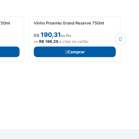
750ml
Vinho Proemio Grand Reserve 750ml
Vinh
Sauv
190,31
R$
R$
no Pix
ou
R$
196,20
à vista no cartão
ou
R
Comprar