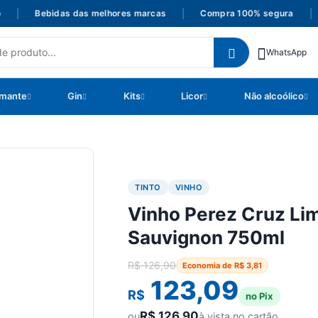
|
Bebidas das melhores marcas
|
Compra 100% segura
|
P
WhatsApp
mante
Gin
Kits
Licor
Não alcoólico
TINTO
VINHO
Vinho Perez Cruz Lim
Sauvignon 750ml
R$
126,90
Economia de
R$
3,81
123,09
R$
no Pix
R$
126,90
ou
à vista no cartão