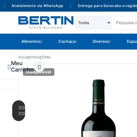
Atendimento via WhatsApp
|
Entrega para Sorocaba e região
Alimentos
Cachaça
Diversos
Espu
Início
Vinho
Tinto
Meu
Carrinho
Indisponível
CONTINUAR
COMPRANDO