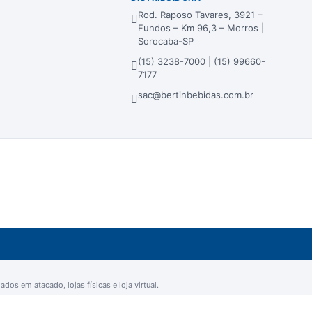
Rod. Raposo Tavares, 3921 –
Fundos – Km 96,3 – Morros |
Sorocaba-SP
(15) 3238-7000 | (15) 99660-
7177
sac@bertinbebidas.com.br
dos em atacado, lojas físicas e loja virtual.
ra - Sorocaba/SP - CEP 18023-000