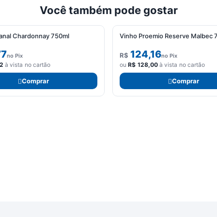
Você também pode gostar
anal Chardonnay 750ml
Vinho Proemio Reserve Malbec 
77
124,16
R$
no Pix
no Pix
2
à vista no cartão
ou
R$
128,00
à vista no cartão
Comprar
Comprar