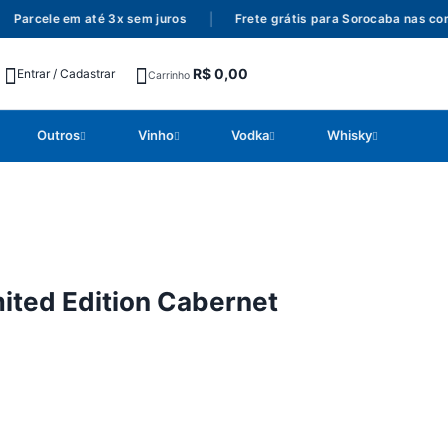
arcele em até 3x sem juros
|
Frete grátis para Sorocaba nas comp
R$
0,00
Entrar / Cadastrar
Carrinho
Outros
Vinho
Vodka
Whisky
ited Edition Cabernet