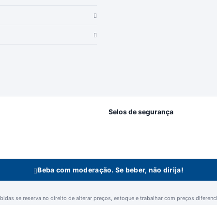
Selos de segurança
Beba com moderação. Se beber, não dirija!
idas se reserva no direito de alterar preços, estoque e trabalhar com preços diferencia
n Bebidas Ltda | Rodovia Raposo Tavares, 3921 - Km 96,3 - Fundos - Vila Artu