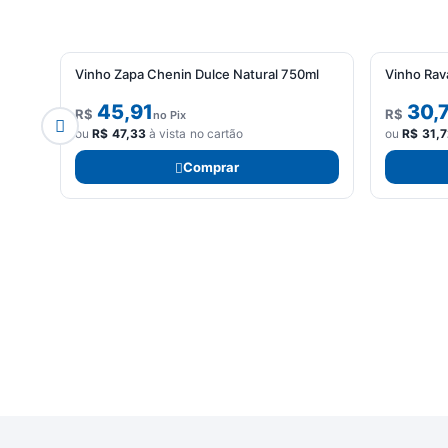
Vinho Zapa Chenin Dulce Natural 750ml
Vinho Rav
45,91
30,
R$
R$
no Pix
ou
R$
47,33
à vista no cartão
ou
R$
31,7
Comprar