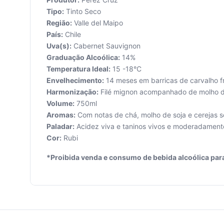
Tipo:
Tinto Seco
Região:
Valle del Maipo
País:
Chile
Uva(s):
Cabernet Sauvignon
Graduação Alcoólica:
14%
Seu
Temperatura Ideal:
15 -18°C
carrinho
Envelhecimento:
14 meses em barricas de carvalho f
está
Harmonização:
Filé mignon acompanhado de molho 
vazio.
Volume:
750ml
Aromas:
Com notas de chá, molho de soja e cerejas 
Adicione
Paladar:
Acidez viva e taninos vivos e moderadament
produtos
para
Cor:
Rubi
começar.
*Proibida venda e consumo de bebida alcoólica par