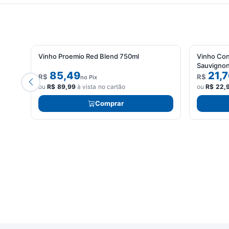
Vinho Proemio Red Blend 750ml
Vinho Con
Sauvignon
85,49
21,7
R$
R$
no Pix
ou
R$
89,99
à vista no cartão
ou
R$
22,
Comprar