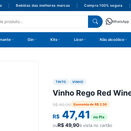
|
Bebidas das melhores marcas
|
Compra 100% segura
|
WhatsApp
mante
Gin
Kits
Licor
Não alcoólico
TINTO
VINHO
Vinho Rego Red Win
R$
49,90
Economia de
R$
2,50
47,41
R$
no Pix
R$
49,90
ou
à vista no cartão