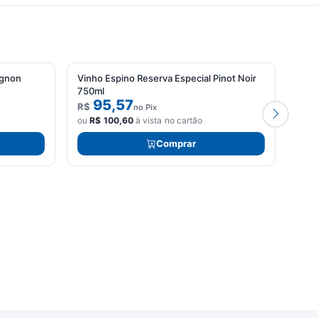
ignon
Vinho Espino Reserva Especial Pinot Noir
Vinh
750ml
95,57
R$
R$
no Pix
ou
R$
100,60
à vista no cartão
ou
R
Comprar