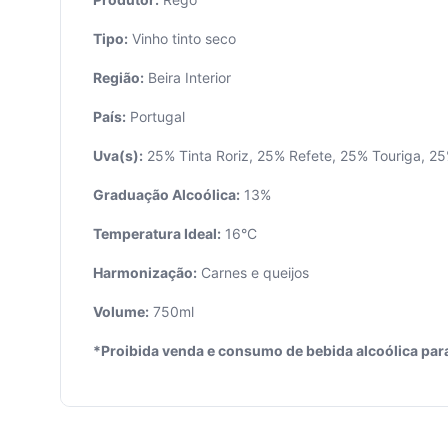
Tipo:
Vinho tinto seco
Região:
Beira Interior
País:
Portugal
Seu
Uva(s):
25% Tinta Roriz, 25% Refete, 25% Touriga, 2
carrinho
está
Graduação Alcoólica:
13%
vazio.
Temperatura Ideal:
16°C
Adicione
produtos
Harmonização:
Carnes e queijos
para
começar.
Volume:
750ml
*Proibida venda e consumo de bebida alcoólica par