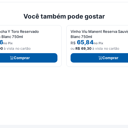
Você também pode gostar
cha Y Toro Reservado
Vinho Viu Manent Reserva Sauv
 Blanc 750ml
Blanc 750ml
6
65,84
R$
no Pix
no Pix
90
à vista no cartão
ou
R$
69,30
à vista no cartão
Comprar
Comprar