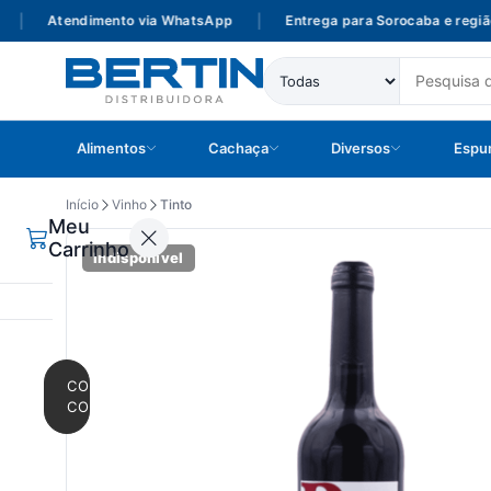
Atendimento via WhatsApp
|
Entrega para Sorocaba e região
Alimentos
Cachaça
Diversos
Espu
Início
Vinho
Tinto
Meu
Carrinho
Indisponível
CONTINUAR
COMPRANDO