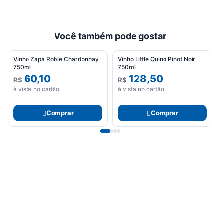
Você também pode gostar
Vinho Zapa Roble Chardonnay
Vinho Little Quino Pinot Noir
750ml
750ml
60,10
128,50
R$
R$
à vista no cartão
à vista no cartão
Comprar
Comprar