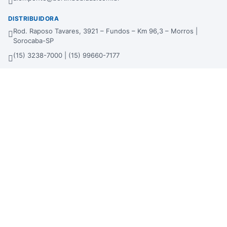
DISTRIBUIDORA
Rod. Raposo Tavares, 3921 – Fundos – Km 96,3 – Morros |
Sorocaba-SP
(15) 3238-7000 | (15) 99660-7177
sac@bertinbebidas.com.br
Formas de pagamento
Hipercard
*Parcela mínima de parcelamento de R$ 200,00.
Selos de segurança
Beba com moderação. Se beber, não dirija!
Imagens meramente ilustrativas. A Bertin Bebidas se reserva no direito de