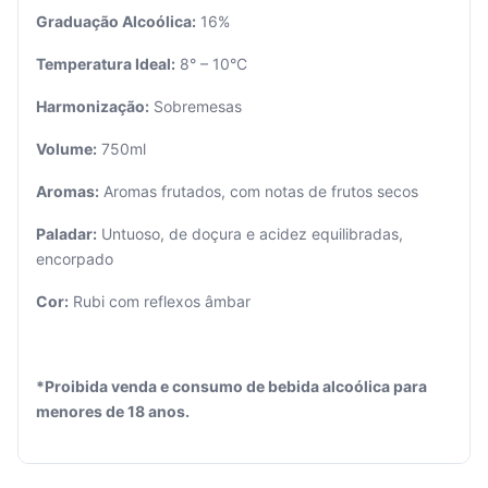
Graduação Alcoólica:
16%
Temperatura Ideal:
8° – 10°C
Harmonização:
Sobremesas
Seu
Volume:
750ml
carrinho
está
Aromas:
Aromas frutados, com notas de frutos secos
vazio.
Paladar:
Untuoso, de doçura e acidez equilibradas,
Adicione
encorpado
produtos
para
Cor:
Rubi com reflexos âmbar
começar.
*Proibida venda e consumo de bebida alcoólica para
menores de 18 anos.