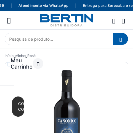
9
|
Atendimento via WhatsApp
|
Entrega para Sorocaba e regi
Início
Vinho
Rosé
Meu
Carrinho
CONTINUAR
COMPRANDO