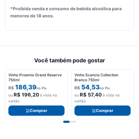
*Proibida venda e consumo de bebida alcoólica para
menores de 18 anos.
Você também pode gostar
Vinho Proemio Grand Reserve
Vinho Scancio Collection
750ml
Branco 750ml
186,39
54,53
R$
R$
no Pix
no Pix
R$
196,20
R$
57,40
ou
à vista no
ou
à vista no
cartão
cartão
Comprar
Comprar