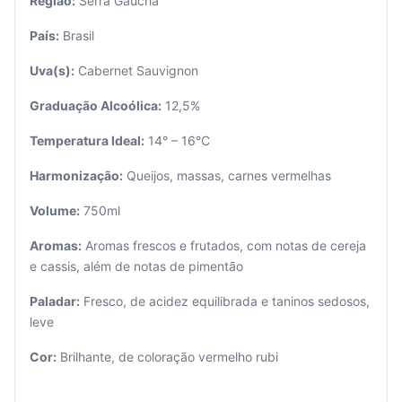
Região:
Serra Gaúcha
País:
Brasil
Uva(s):
Cabernet Sauvignon
Graduação Alcoólica:
12,5%
Temperatura Ideal:
14° – 16°C
Seu
carrinho
Harmonização:
Queijos, massas, carnes vermelhas
está
vazio.
Volume:
750ml
Adicione
Aromas:
Aromas frescos e frutados, com notas de cereja
produtos
e cassis, além de notas de pimentão
para
começar.
Paladar:
Fresco, de acidez equilibrada e taninos sedosos,
leve
Cor:
Brilhante, de coloração vermelho rubi