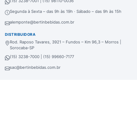
(15) 3238-7001 | (15) 98110-0036
Segunda à Sexta – das 9h às 19h · Sábado – das 9h às 15h
alemponte@bertinbebidas.com.br
DISTRIBUIDORA
Rod. Raposo Tavares, 3921 – Fundos – Km 96,3 – Morros |
Sorocaba-SP
(15) 3238-7000 | (15) 99660-7177
sac@bertinbebidas.com.br
Formas de pagamento
Hipercard
*Parcela mínima de parcelamento de
R$
200,00
.
Selos de segurança