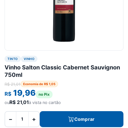
TINTO
VINHO
Vinho Salton Classic Cabernet Sauvignon
750ml
R$
21,01
Economia de
R$
1,05
19,96
R$
no Pix
R$
21,01
ou
à vista no cartão
−
+
Comprar