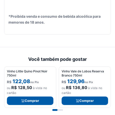
*Proibida venda e consumo de bebida alcoólica para
menores de 18 anos.
Você também pode gostar
Vinho Little Quino Pinot Noir
Vinho Vale de Lobos Reserva
750ml
Branco 750ml
122,08
129,96
R$
R$
no Pix
no Pix
R$
128,50
R$
136,80
ou
à vista no
ou
à vista no
cartão
cartão
Comprar
Comprar