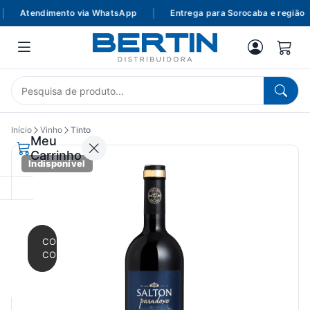
Atendimento via WhatsApp
|
Entrega para Sorocaba e região
Início
Vinho
Tinto
Meu
Carrinho
Indisponível
CONTINUAR
COMPRANDO