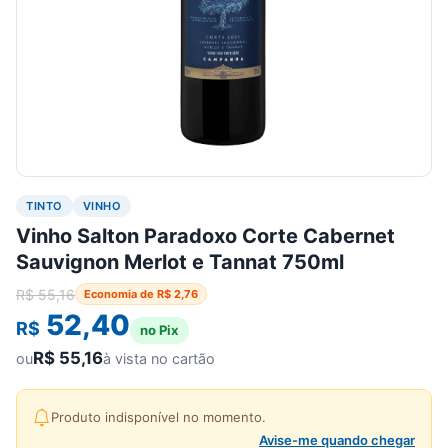
TINTO
VINHO
Vinho Salton Paradoxo Corte Cabernet
Sauvignon Merlot e Tannat 750ml
R$
55,16
Economia de
R$
2,76
52,40
R$
no Pix
R$
55,16
ou
à vista no cartão
Produto indisponível no momento.
Avise-me quando chegar