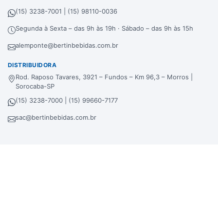
(15) 3238-7001 | (15) 98110-0036
Segunda à Sexta – das 9h às 19h · Sábado – das 9h às 15h
alemponte@bertinbebidas.com.br
DISTRIBUIDORA
Rod. Raposo Tavares, 3921 – Fundos – Km 96,3 – Morros |
Sorocaba-SP
(15) 3238-7000 | (15) 99660-7177
sac@bertinbebidas.com.br
Formas de pagamento
Hipercard
*Parcela mínima de parcelamento de
R$
200,00
.
Selos de segurança