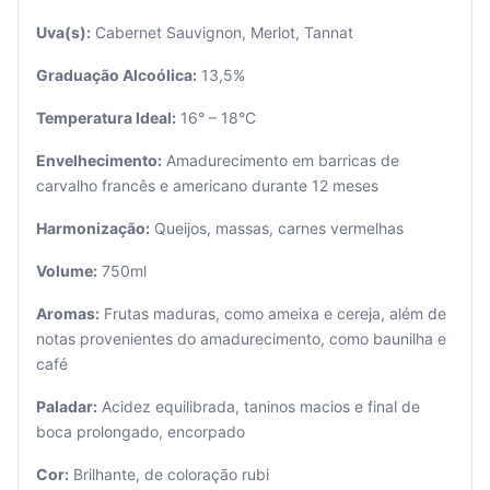
Uva(s):
Cabernet Sauvignon, Merlot, Tannat
Graduação Alcoólica:
13,5%
Temperatura Ideal:
16° – 18°C
Envelhecimento:
Amadurecimento em barricas de
carvalho francês e americano durante 12 meses
Seu
carrinho
Harmonização:
Queijos, massas, carnes vermelhas
está
vazio.
Volume:
750ml
Adicione
Aromas:
Frutas maduras, como ameixa e cereja, além de
produtos
notas provenientes do amadurecimento, como baunilha e
para
café
começar.
Paladar:
Acidez equilibrada, taninos macios e final de
boca prolongado, encorpado
Cor:
Brilhante, de coloração rubi