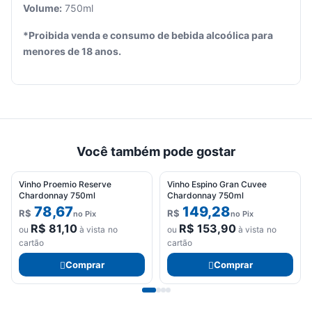
Volume:
750ml
Seu
*Proibida venda e consumo de bebida alcoólica para
carrinho
menores de 18 anos.
está
vazio.
Adicione
produtos
para
começar.
Você também pode gostar
Vinho Proemio Reserve
Vinho Espino Gran Cuvee
Chardonnay 750ml
Chardonnay 750ml
78,67
149,28
R$
R$
no Pix
no Pix
R$
81,10
R$
153,90
ou
à vista no
ou
à vista no
cartão
cartão
Comprar
Comprar