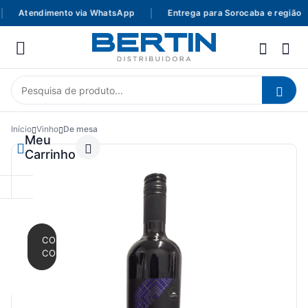
Atendimento via WhatsApp
|
Entrega para Sorocaba e região
Início
Vinho
De mesa
Meu
Carrinho
CONTINUAR
COMPRANDO