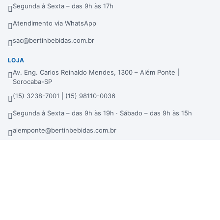
Segunda à Sexta – das 9h às 17h
Atendimento via WhatsApp
sac@bertinbebidas.com.br
LOJA
Av. Eng. Carlos Reinaldo Mendes, 1300 – Além Ponte |
Sorocaba-SP
(15) 3238-7001 | (15) 98110-0036
Segunda à Sexta – das 9h às 19h · Sábado – das 9h às 15h
alemponte@bertinbebidas.com.br
DISTRIBUIDORA
Rod. Raposo Tavares, 3921 – Fundos – Km 96,3 – Morros |
Sorocaba-SP
(15) 3238-7000 | (15) 99660-7177
sac@bertinbebidas.com.br