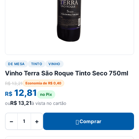
DE MESA
TINTO
VINHO
Vinho Terra São Roque Tinto Seco 750ml
R$
13,21
Economia de
R$
0,40
12,81
R$
no Pix
R$
13,21
ou
à vista no cartão
−
+
Comprar