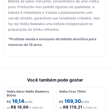
Bebida de sabor marcante, característico de uma vodka
pura. Produzida num padrão rigoroso de qualidade, a
bebida é tridestilada e tratada cuidadosamente com
Seu
carvão ativado, garantindo sua tonalidade cristalina. Isso
carrinho
faz da Vodka Balalaika uma bebida indispensável na
está
preparação de drinks refinados.
vazio.
*Proibida venda e consumo de bebida alcoólica para
Adicione
menores de 18 anos.
produtos
para
começar.
Você também pode gostar
Vodka Askov ReMix Blueberry
Vodka Ciroc 750ml
900ml
16,14
169,30
R$
R$
no Pix
no Pix
R$
16,99
R$
178,21
ou
à vista no
ou
à vista no