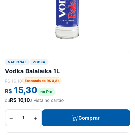
NACIONAL
VODKA
Vodka Balalaika 1L
R$
16,10
Economia de
R$
0,81
15,30
R$
no Pix
R$
16,10
ou
à vista no cartão
−
+
Comprar