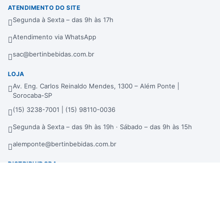
ATENDIMENTO DO SITE
Segunda à Sexta – das 9h às 17h
Atendimento via WhatsApp
sac@bertinbebidas.com.br
LOJA
Av. Eng. Carlos Reinaldo Mendes, 1300 – Além Ponte |
Sorocaba-SP
(15) 3238-7001 | (15) 98110-0036
Segunda à Sexta – das 9h às 19h · Sábado – das 9h às 15h
alemponte@bertinbebidas.com.br
DISTRIBUIDORA
Rod. Raposo Tavares, 3921 – Fundos – Km 96,3 – Morros |
Sorocaba-SP
(15) 3238-7000 | (15) 99660-7177
sac@bertinbebidas.com.br