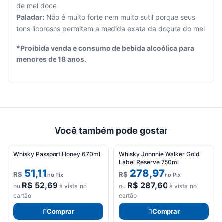
de mel doce
Paladar:
Não é muito forte nem muito sutil porque seus
Seu
tons licorosos permitem a medida exata da doçura do mel
carrinho
está
*Proibida venda e consumo de bebida alcoólica para
vazio.
menores de 18 anos.
Adicione
produtos
para
começar.
Você também pode gostar
Whisky Passport Honey 670ml
Whisky Johnnie Walker Gold
Label Reserve 750ml
51,11
278,97
R$
R$
no Pix
no Pix
R$
52,69
R$
287,60
ou
à vista no
ou
à vista no
cartão
cartão
Comprar
Comprar