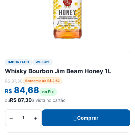
IMPORTADO
WHISKY
Whisky Bourbon Jim Beam Honey 1L
R$
87,30
Economia de
R$
2,62
84,68
R$
no Pix
R$
87,30
ou
à vista no cartão
−
+
Comprar