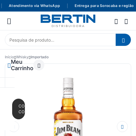
Atendimento via WhatsApp
|
Entrega para Sorocaba e região
Início
Whisky
Importado
Meu
Carrinho
CONTINUAR
COMPRANDO