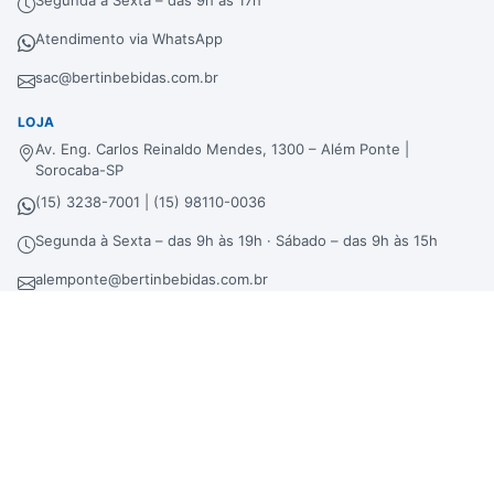
Atendimento via WhatsApp
sac@bertinbebidas.com.br
LOJA
Av. Eng. Carlos Reinaldo Mendes, 1300 – Além Ponte |
Sorocaba-SP
(15) 3238-7001 | (15) 98110-0036
Segunda à Sexta – das 9h às 19h · Sábado – das 9h às 15h
alemponte@bertinbebidas.com.br
DISTRIBUIDORA
Rod. Raposo Tavares, 3921 – Fundos – Km 96,3 – Morros |
Sorocaba-SP
(15) 3238-7000 | (15) 99660-7177
sac@bertinbebidas.com.br