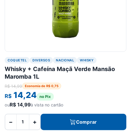
COQUETEL
DIVERSOS
NACIONAL
WHISKY
Whisky + Cafeína Maçã Verde Mansão
Maromba 1L
R$
14,99
Economia de
R$
0,75
14,24
R$
no Pix
R$
14,99
ou
à vista no cartão
−
+
Comprar