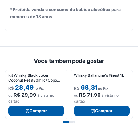
*Proibida venda e consumo de bebida alcoólica para
Seu
menores de 18 anos.
carrinho
está
vazio.
Adicione
produtos
para
começar.
Você também pode gostar
Kit Whisky Black Joker
Whisky Ballantine's Finest 1L
Coconut Pet 980ml c/ Copo
Acrílico
28,49
68,31
R$
R$
no Pix
no Pix
R$
29,99
R$
71,90
ou
à vista no
ou
à vista no
cartão
cartão
Comprar
Comprar