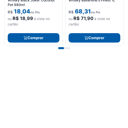
Whisky Black Joker Coconut
Whisky Ballantine's Finest 1L
Pet 980ml
18,04
68,31
R$
R$
no Pix
no Pix
R$
18,99
R$
71,90
ou
à vista no
ou
à vista no
cartão
cartão
Comprar
Comprar