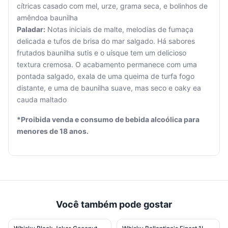
cítricas casado com mel, urze, grama seca, e bolinhos de
amêndoa baunilha
Paladar:
Notas iniciais de malte, melodias de fumaça
delicada e tufos de brisa do mar salgado. Há sabores
Seu
frutados baunilha sutis e o uísque tem um delicioso
carrinho
textura cremosa. O acabamento permanece com uma
está
pontada salgado, exala de uma queima de turfa fogo
vazio.
distante, e uma de baunilha suave, mas seco e oaky ea
cauda maltado
Adicione
produtos
*Proibida venda e consumo de bebida alcoólica para
para
menores de 18 anos.
começar.
Você também pode gostar