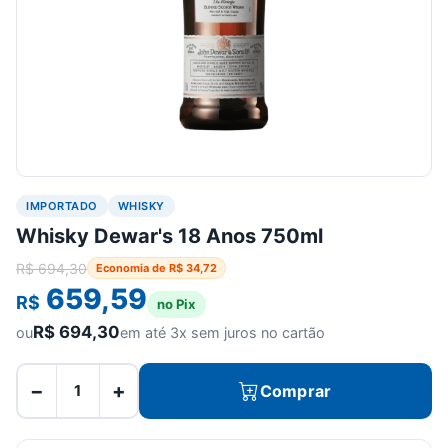
IMPORTADO
WHISKY
Whisky Dewar's 18 Anos 750ml
R$
694,30
Economia de
R$
34,72
659,59
R$
no Pix
R$
694,30
ou
em até 3x sem juros no cartão
−
+
Comprar