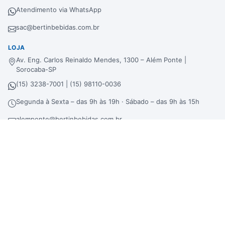
Atendimento via WhatsApp
sac@bertinbebidas.com.br
LOJA
Av. Eng. Carlos Reinaldo Mendes, 1300 – Além Ponte |
Sorocaba-SP
(15) 3238-7001 | (15) 98110-0036
Segunda à Sexta – das 9h às 19h · Sábado – das 9h às 15h
alemponte@bertinbebidas.com.br
DISTRIBUIDORA
Rod. Raposo Tavares, 3921 – Fundos – Km 96,3 – Morros |
Sorocaba-SP
(15) 3238-7000 | (15) 99660-7177
sac@bertinbebidas.com.br