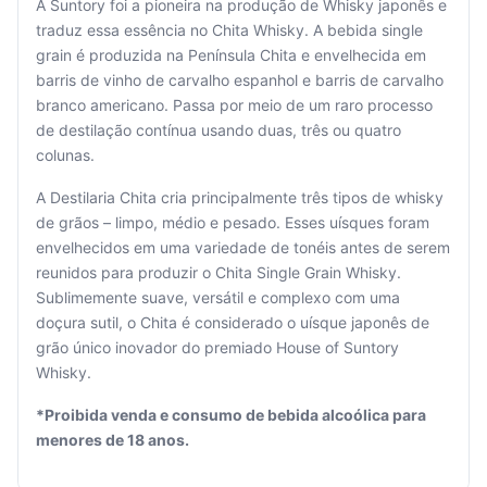
A Suntory foi a pioneira na produção de Whisky japonês e
traduz essa essência no Chita Whisky. A bebida single
grain é produzida na Península Chita e envelhecida em
barris de vinho de carvalho espanhol e barris de carvalho
branco americano. Passa por meio de um raro processo
de destilação contínua usando duas, três ou quatro
Seu
colunas.
carrinho
está
A Destilaria Chita cria principalmente três tipos de whisky
vazio.
de grãos – limpo, médio e pesado. Esses uísques foram
envelhecidos em uma variedade de tonéis antes de serem
Adicione
reunidos para produzir o Chita Single Grain Whisky.
produtos
Sublimemente suave, versátil e complexo com uma
para
doçura sutil, o Chita é considerado o uísque japonês de
começar.
grão único inovador do premiado House of Suntory
Whisky.
*Proibida venda e consumo de bebida alcoólica para
menores de 18 anos.