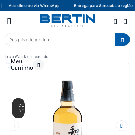
Atendimento via WhatsApp
|
Entrega para Sorocaba e região
Início
Whisky
Importado
Meu
Carrinho
CONTINUAR
COMPRANDO