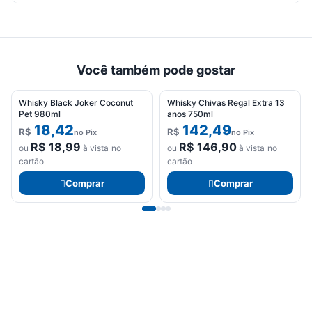
Você também pode gostar
Whisky Black Joker Coconut
Whisky Chivas Regal Extra 13
Pet 980ml
anos 750ml
18,42
142,49
R$
R$
no Pix
no Pix
R$
18,99
R$
146,90
ou
à vista no
ou
à vista no
cartão
cartão
Comprar
Comprar