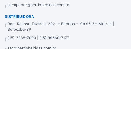
alemponte@bertinbebidas.com.br
DISTRIBUIDORA
Rod. Raposo Tavares, 3921 – Fundos – Km 96,3 – Morros |
Sorocaba-SP
(15) 3238-7000 | (15) 99660-7177
sac@bertinbebidas.com.br
Formas de pagamento
Hipercard
*Parcela mínima de parcelamento de R$ 200,00.
Selos de segurança
Beba com moderação. Se beber, não dirija!