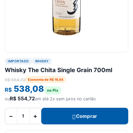
IMPORTADO
WHISKY
Whisky The Chita Single Grain 700ml
R$
554,72
Economia de
R$
16,64
538,08
R$
no Pix
R$
554,72
ou
em até 2x sem juros no cartão
−
+
Comprar